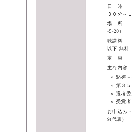
日 時 
３０分～
場 所 
-5-20）
聴講料 一
以下 無料
定 員 
主な内容
黙祷－
第３５
選考委
受賞者
お申込み・
9(代表)