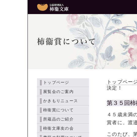
柿衞賞について
トップペー
トップページ
決定！
展覧会のご案内
かきもりニュース
第３５回柿
柿衞賞について
４５歳未満
所蔵品のご紹介
賞者に、渡
柿衞文庫友の会
このたび、