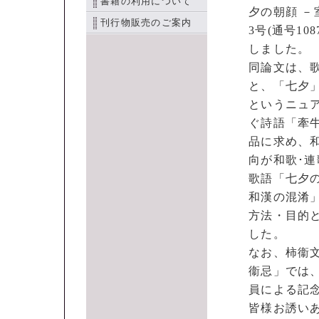
書籍の利用について
夕の朝顔 －
刊行物販売のご案内
3号(通号1
しました。
同論文は、
と、「七夕
というニュ
ぐ詩語「牽牛
品に求め、
向が和歌･
歌語「七夕
和漢の混淆
方法・目的
した。
なお、柿衞
衞忌」では
員による記
皆様お誘い