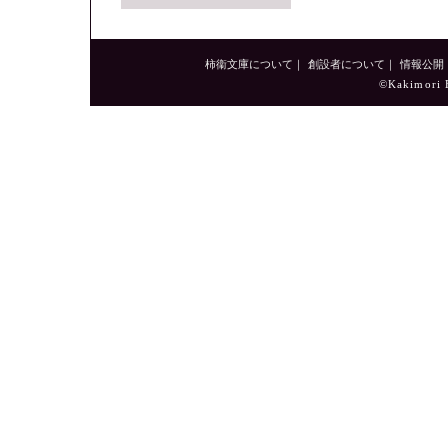
柿衞文庫について
｜
創設者について
｜
情報公開
©Kakimori B