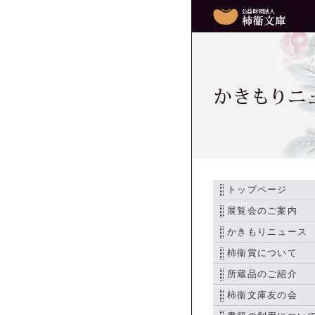
かきもりニ
トップページ
展覧会のご案内
かきもりニュース
柿衞賞について
所蔵品のご紹介
柿衞文庫友の会