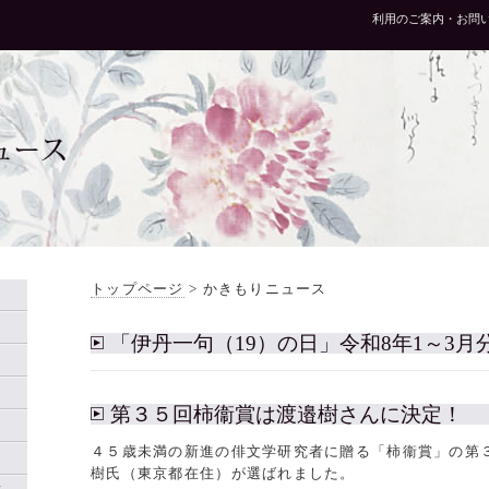
利用のご案内・お問
ュース
トップページ
>
かきもりニュース
「伊丹一句（19）の日」令和8年1～3月
第３５回柿衞賞は渡邉樹さんに決定！
４５歳未満の新進の俳文学研究者に贈る「柿衞賞」の第
樹氏（東京都在住）が選ばれました。