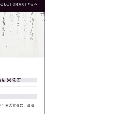
い合わせ
｜
交通案内
｜
English
分結果発表
３５回受賞者に、渡邉