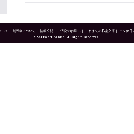
て
内
ついて
｜
創設者について
｜
情報公開
｜
ご寄附のお願い
｜
これまでの柿衞文庫
｜
市立伊丹
©Kakimori Bunko All Rights Reserved.